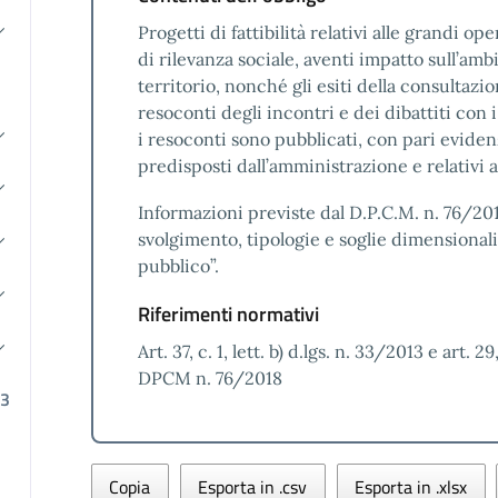
Progetti di fattibilità relativi alle grandi op
di rilevanza sociale, aventi impatto sull’ambie
territorio, nonché gli esiti della consultaz
resoconti degli incontri e dei dibattiti con i
i resoconti sono pubblicati, con pari evid
predisposti dall’amministrazione e relativi agli
Informazioni previste dal D.P.C.M. n. 76/2
svolgimento, tipologie e soglie dimensionali
pubblico”.
Riferimenti normativi
Art. 37, c. 1, lett. b) d.lgs. n. 33/2013 e art. 29
DPCM n. 76/2018
23
Copia
Esporta in .csv
Esporta in .xlsx