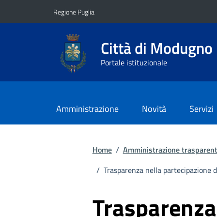
Vai ai contenuti
Vai al footer
Regione Puglia
Città di Modugno
Portale istituzionale
Amministrazione
Novità
Servizi
Home
/
Amministrazione trasparen
/
Trasparenza nella partecipazione di
Trasparenza 