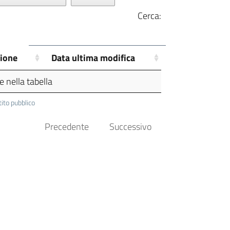
Cerca:
zione
Data ultima modifica
 nella tabella
tito pubblico
Precedente
Successivo