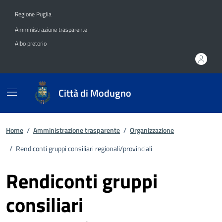
Vai ai contenuti
Vai al footer
Regione Puglia
Amministrazione trasparente
Albo pretorio
Città di Modugno
Home
/
Amministrazione trasparente
/
Organizzazione
/
Rendiconti gruppi consiliari regionali/provinciali
Rendiconti gruppi
consiliari