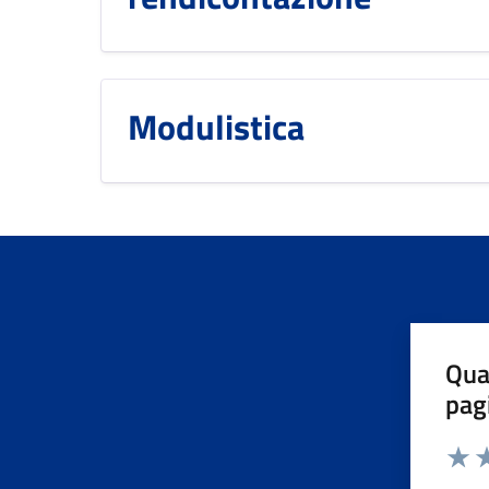
Modulistica
Qua
pag
Valuta 
Valut
Va