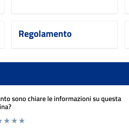
Regolamento
nto sono chiare le informazioni su questa
ina?
da 1 a 5 stelle la pagina
a 1 stelle su 5
luta 2 stelle su 5
Valuta 3 stelle su 5
Valuta 4 stelle su 5
Valuta 5 stelle su 5