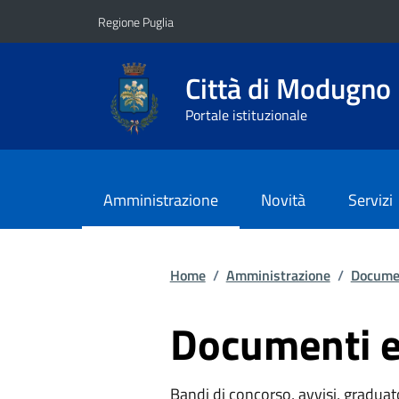
Vai ai contenuti
Vai al footer
Regione Puglia
Città di Modugno
Portale istituzionale
Amministrazione
Novità
Servizi
Home
/
Amministrazione
/
Documen
Documenti e
Bandi di concorso, avvisi, graduato