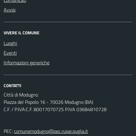
Comunicati
Avvisi
VIVERE IL COMUNE
Luoghi
Eventi
Informazioni generiche
CONTATTI
Città di Modugno
Piazza del Popolo 16 - 70026 Modugno (BA)
C.F. / P.IVA:C.F. 80017070725 P.IVA 03684810728
PEC:
comunemodugno@pec.rupar.puglia.it