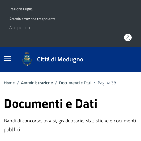
Vai ai contenuti
Vai al footer
Regione Puglia
Amministrazione trasparente
Albo pretorio
Città di Modugno
Home
/
Amministrazione
/
Documenti e Dati
/
Pagina 33
Documenti e Dati
Bandi di concorso, avvisi, graduatorie, statistiche e documenti
pubblici.