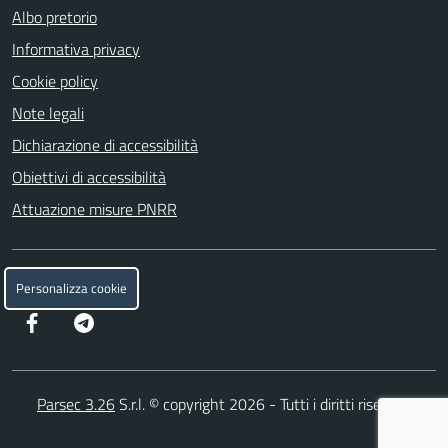
Albo pretorio
Informativa privacy
Cookie policy
Note legali
Dichiarazione di accessibilità
Obiettivi di accessibilità
Attuazione misure PNRR
SEGUICI SU
Personalizza cookie
Facebook
Telegram
Parsec 3.26
S.r.l. © copyright 2026 - Tutti i diritti riservati