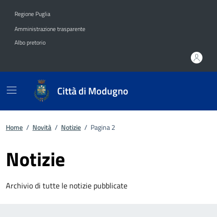
Vai ai contenuti
Vai al footer
Regione Puglia
Amministrazione trasparente
Albo pretorio
Città di Modugno
Home
/
Novità
/
Notizie
/
Pagina 2
Notizie
Archivio di tutte le notizie pubblicate