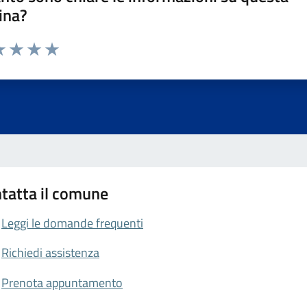
ina?
da 1 a 5 stelle la pagina
a 1 stelle su 5
luta 2 stelle su 5
Valuta 3 stelle su 5
Valuta 4 stelle su 5
Valuta 5 stelle su 5
tatta il comune
Leggi le domande frequenti
Richiedi assistenza
Prenota appuntamento