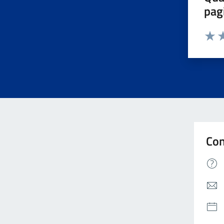
pag
Valuta 
Valut
Va
Con