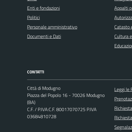
Enti e fondazioni
Appalti p
Politici
Autorizza
Personale amministrativo
Catasto e
Documenti e Dati
Cultura 
Educazio
CONTATTI
Città di Modugno
Leggi le
Piazza del Popolo 16 - 70026 Modugno
Prenota
(BA)
Richiest
C.F. / P.IVA:C.F. 80017070725 P.IVA
03684810728
Richiesta
Segnalazi