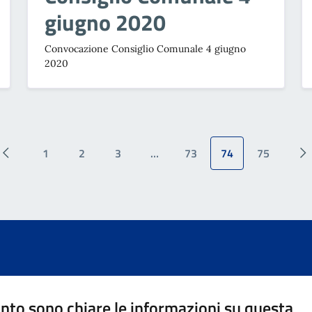
giugno 2020
Convocazione Consiglio Comunale 4 giugno
2020
1
2
3
…
73
74
75
nto sono chiare le informazioni su questa