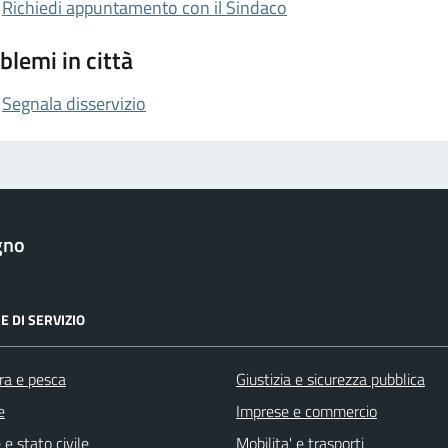
Richiedi appuntamento con il Sindaco
blemi in città
Segnala disservizio
gno
E DI SERVIZIO
ra e pesca
Giustizia e sicurezza pubblica
e
Imprese e commercio
e stato civile
Mobilita' e trasporti