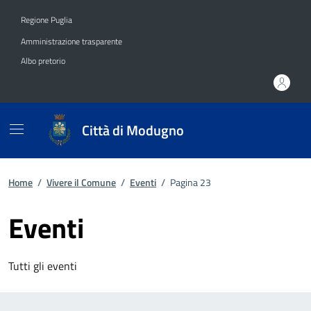
Vai ai contenuti
Vai al footer
Regione Puglia
Amministrazione trasparente
Albo pretorio
Città di Modugno
Home
/
Vivere il Comune
/
Eventi
/
Pagina 23
Eventi
Tutti gli eventi