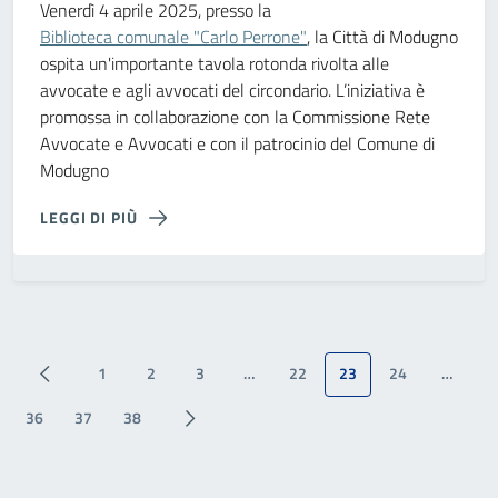
Venerdì 4 aprile 2025, presso la
Biblioteca comunale "Carlo Perrone"
, la Città di Modugno
ospita un'importante tavola rotonda rivolta alle
avvocate e agli avvocati del circondario. L’iniziativa è
promossa in collaborazione con la Commissione Rete
Avvocate e Avvocati e con il patrocinio del Comune di
Modugno
LEGGI DI PIÙ
1
2
3
…
22
23
24
…
36
37
38