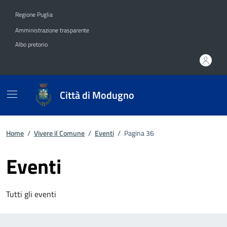
Vai ai contenuti
Vai al footer
Regione Puglia
Amministrazione trasparente
Albo pretorio
Città di Modugno
Home
/
Vivere il Comune
/
Eventi
/
Pagina 36
Eventi
Tutti gli eventi