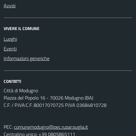
Avvisi
VIVERE IL COMUNE
Luoghi
Eventi
Informazioni generiche
CONTATTI
Città di Modugno
Piazza del Popolo 16 - 70026 Modugno (BA)
C.F. / P.IVA:C.F. 80017070725 P.IVA 03684810728
PEC:
comunemodugno@pec.rupar.puglia.it
Centralino unico: +39 0805865111