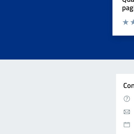
pag
Valuta 
Valut
Va
Con