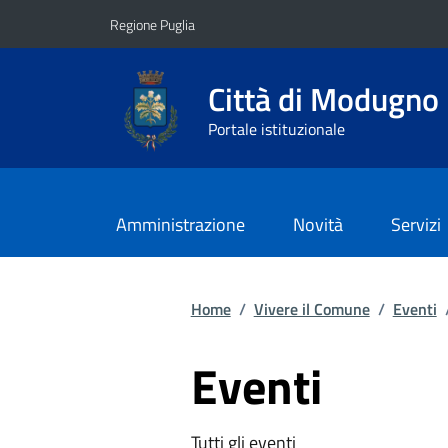
Vai ai contenuti
Vai al footer
Regione Puglia
Città di Modugno
Portale istituzionale
Amministrazione
Novità
Servizi
Home
/
Vivere il Comune
/
Eventi
Eventi
Tutti gli eventi