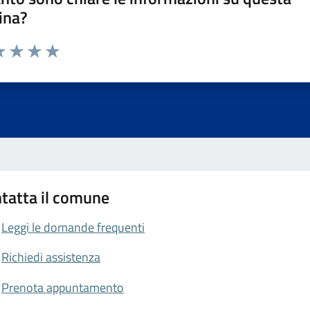
ina?
da 1 a 5 stelle la pagina
a 1 stelle su 5
luta 2 stelle su 5
Valuta 3 stelle su 5
Valuta 4 stelle su 5
Valuta 5 stelle su 5
tatta il comune
Leggi le domande frequenti
Richiedi assistenza
Prenota appuntamento