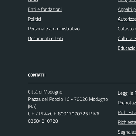
Enti e fondazioni
Appalti p
Politici
Autorizza
Personale amministrativo
Catasto e
Documenti e Dati
Cultura 
Educazio
CONTATTI
Città di Modugno
Leggi le
Piazza del Popolo 16 - 70026 Modugno
Prenota
(BA)
Richiest
C.F. / P.IVA:C.F. 80017070725 P.IVA
03684810728
Richiesta
Segnalazi