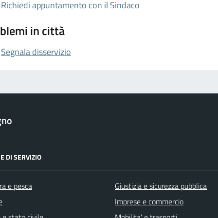
Richiedi appuntamento con il Sindaco
blemi in città
Segnala disservizio
gno
E DI SERVIZIO
ra e pesca
Giustizia e sicurezza pubblica
e
Imprese e commercio
e stato civile
Mobilita' e trasporti