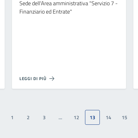
Sede dell'Area amministrativa "Servizio 7 -
Finanziario ed Entrate"
LEGGI DI PIÙ
1
2
3
…
12
13
14
15