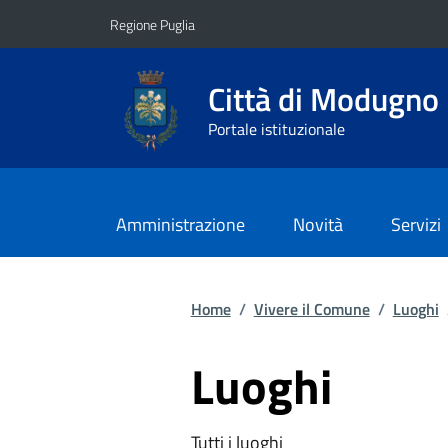
Vai ai contenuti
Vai al footer
Regione Puglia
Città di Modugno
Portale istituzionale
Amministrazione
Novità
Servizi
Home
/
Vivere il Comune
/
Luoghi
Luoghi
Tutti i luoghi