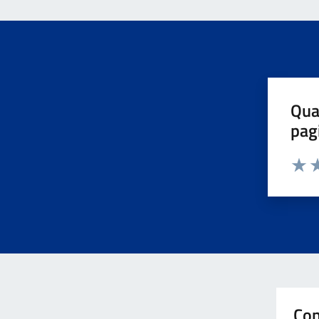
Qua
pag
Valuta 
Valut
Va
Con