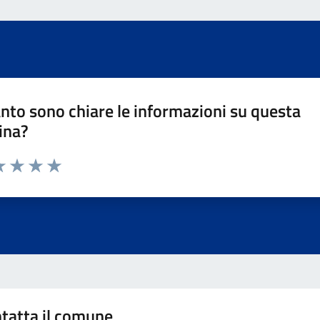
nto sono chiare le informazioni su questa
ina?
da 1 a 5 stelle la pagina
a 1 stelle su 5
luta 2 stelle su 5
Valuta 3 stelle su 5
Valuta 4 stelle su 5
Valuta 5 stelle su 5
tatta il comune