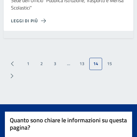
Sede dell'Ufficio "Pubblica Istruzione, Trasporto e Mensa
Scolastici"
LEGGI DI PIÙ
1
2
3
…
13
14
15
Quanto sono chiare le informazioni su questa
pagina?