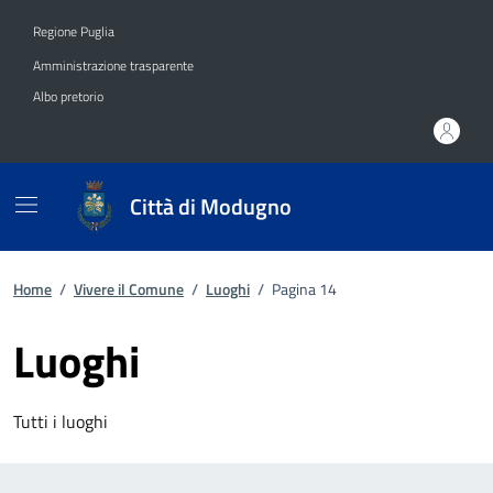
Vai ai contenuti
Vai al footer
Regione Puglia
Amministrazione trasparente
Albo pretorio
Città di Modugno
Home
/
Vivere il Comune
/
Luoghi
/
Pagina 14
Luoghi
Tutti i luoghi