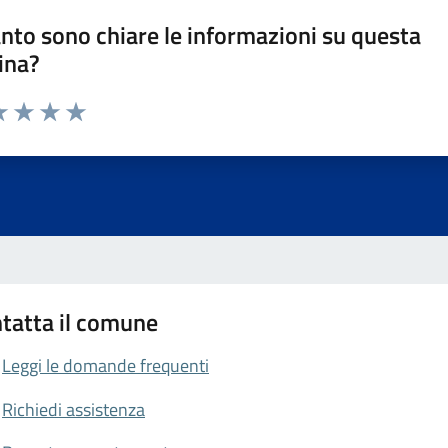
nto sono chiare le informazioni su questa
ina?
da 1 a 5 stelle la pagina
a 1 stelle su 5
luta 2 stelle su 5
Valuta 3 stelle su 5
Valuta 4 stelle su 5
Valuta 5 stelle su 5
tatta il comune
Leggi le domande frequenti
Richiedi assistenza