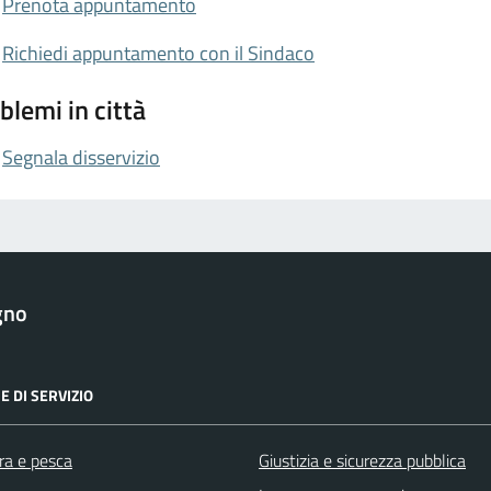
Prenota appuntamento
Richiedi appuntamento con il Sindaco
blemi in città
Segnala disservizio
gno
E DI SERVIZIO
ra e pesca
Giustizia e sicurezza pubblica