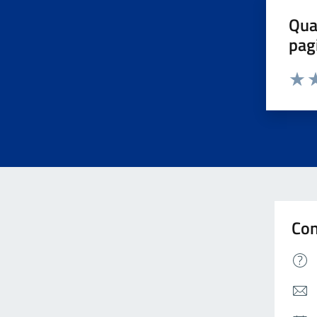
Qua
pag
Valuta 
Valut
Va
Con