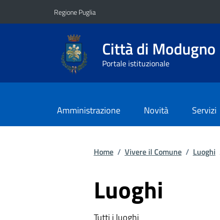
Vai ai contenuti
Vai al footer
Regione Puglia
Città di Modugno
Portale istituzionale
Amministrazione
Novità
Servizi
Home
/
Vivere il Comune
/
Luoghi
Luoghi
Tutti i luoghi