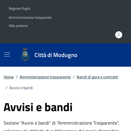
Vai ai contenuti
Vai al footer
Regione Puglia
Amministrazione trasparente
Albo pretorio
Città di Modugno
Home
/
Amministrazione trasparente
/
Bandi di gara e contratti
/
Avvisi e bandi
Avvisi e bandi
Sezione "Avvisi e bandi" di "Amministrazione Trasparente",