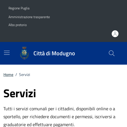
Vai ai contenuti
Vai al footer
Regione Puglia
Amministrazione trasparente
Albo pretorio
Città di Modugno
Home
/
Servizi
Servizi
Tutti i servizi comunali per i cittadini, disponibili online o a
sportello, per richiedere documenti e permessi, iscriversi a
graduatorie ed effettuare pagamenti.