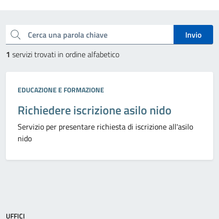
Esplora tutti i servizi
Cerca una parola chiave
Invio
1
servizi trovati in ordine alfabetico
Categoria:
EDUCAZIONE E FORMAZIONE
Richiedere iscrizione asilo nido
Servizio per presentare richiesta di iscrizione all'asilo
nido
UFFICI