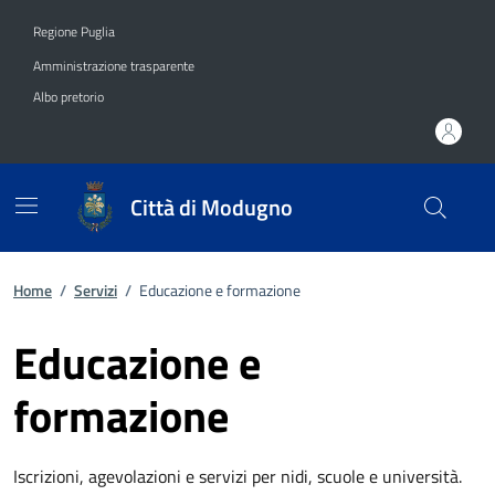
Vai ai contenuti
Vai al footer
Regione Puglia
Amministrazione trasparente
Albo pretorio
Città di Modugno
Home
/
Servizi
/
Educazione e formazione
Educazione e
formazione
Iscrizioni, agevolazioni e servizi per nidi, scuole e università.