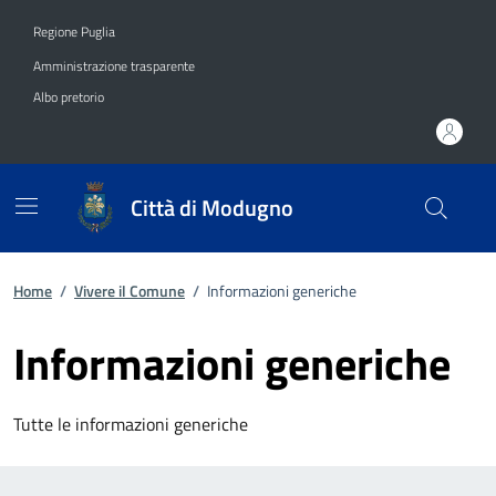
Vai ai contenuti
Vai al footer
Regione Puglia
Amministrazione trasparente
Albo pretorio
Città di Modugno
Home
/
Vivere il Comune
/
Informazioni generiche
Informazioni generiche
Tutte le informazioni generiche