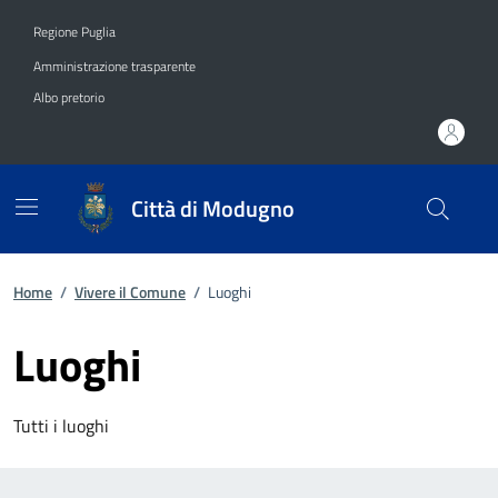
Vai ai contenuti
Vai al footer
Regione Puglia
Amministrazione trasparente
Albo pretorio
Città di Modugno
Home
/
Vivere il Comune
/
Luoghi
Luoghi
Tutti i luoghi