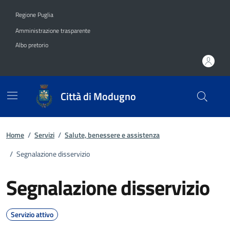
Vai ai contenuti
Vai al footer
Regione Puglia
Amministrazione trasparente
Albo pretorio
Città di Modugno
Home
/
Servizi
/
Salute, benessere e assistenza
/
Segnalazione disservizio
Segnalazione disservizio
Servizio attivo