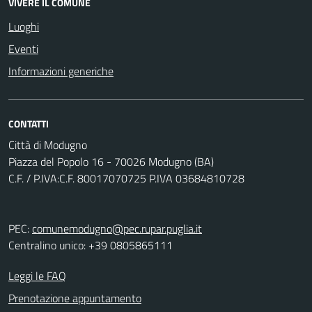
VIVERE IL COMUNE
Luoghi
Eventi
Informazioni generiche
CONTATTI
Città di Modugno
Piazza del Popolo 16 - 70026 Modugno (BA)
C.F. / P.IVA:C.F. 80017070725 P.IVA 03684810728
PEC:
comunemodugno@pec.rupar.puglia.it
Centralino unico: +39 0805865111
Leggi le FAQ
Prenotazione appuntamento