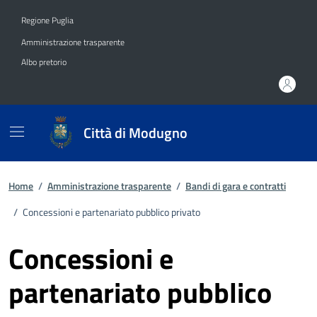
Vai ai contenuti
Vai al footer
Regione Puglia
Amministrazione trasparente
Albo pretorio
Città di Modugno
Home
/
Amministrazione trasparente
/
Bandi di gara e contratti
/
Concessioni e partenariato pubblico privato
Concessioni e
partenariato pubblico