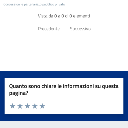
Concessioni e partenariato pubblico privato
Vista da 0 a 0 di 0 elementi
Precedente
Successivo
Quanto sono chiare le informazioni su questa
pagina?
Valuta da 1 a 5 stelle la pagina
Valuta 1 stelle su 5
Valuta 2 stelle su 5
Valuta 3 stelle su 5
Valuta 4 stelle su 5
Valuta 5 stelle su 5