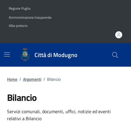
Vai ai contenuti
Vai al footer
Regione Puglia
Amministrazione trasparente
Albo pretorio
Città di Modugno
Home
/
Argomenti
/
Bilancio
Bilancio
Dettagli dell'argomento
Servizi comunali, documenti, uffici, notizie ed eventi
relativi a Bilancio