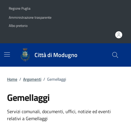
Vai ai contenuti
Vai al footer
Regione Puglia
Amministrazione trasparente
Albo pretorio
Città di Modugno
Home
/
Argomenti
/
Gemellaggi
Gemellaggi
Dettagli dell'argomento
Servizi comunali, documenti, uffici, notizie ed eventi
relativi a Gemellaggi