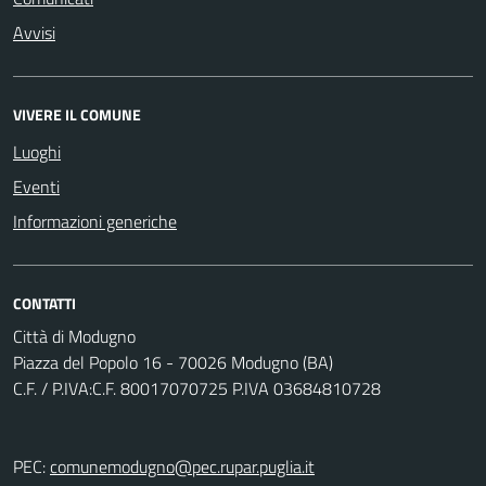
Avvisi
VIVERE IL COMUNE
Luoghi
Eventi
Informazioni generiche
CONTATTI
Città di Modugno
Piazza del Popolo 16 - 70026 Modugno (BA)
C.F. / P.IVA:C.F. 80017070725 P.IVA 03684810728
PEC:
comunemodugno@pec.rupar.puglia.it