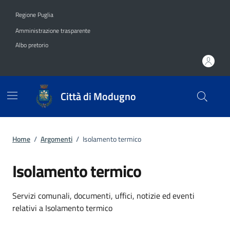
Vai ai contenuti
Vai al footer
Regione Puglia
Amministrazione trasparente
Albo pretorio
Città di Modugno
Home
/
Argomenti
/
Isolamento termico
Isolamento termico
Dettagli dell'argomento
Servizi comunali, documenti, uffici, notizie ed eventi
relativi a Isolamento termico