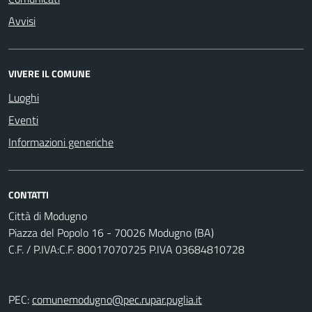
Avvisi
VIVERE IL COMUNE
Luoghi
Eventi
Informazioni generiche
CONTATTI
Città di Modugno
Piazza del Popolo 16 - 70026 Modugno (BA)
C.F. / P.IVA:C.F. 80017070725 P.IVA 03684810728
PEC:
comunemodugno@pec.rupar.puglia.it