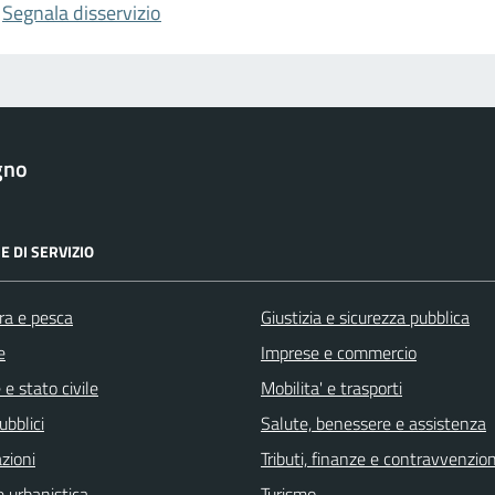
Segnala disservizio
gno
E DI SERVIZIO
ra e pesca
Giustizia e sicurezza pubblica
e
Imprese e commercio
e stato civile
Mobilita' e trasporti
ubblici
Salute, benessere e assistenza
zioni
Tributi, finanze e contravvenzion
 urbanistica
Turismo