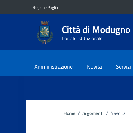
Vai ai contenuti
Vai al footer
Regione Puglia
Città di Modugno
Portale istituzionale
Amministrazione
Novità
Servizi
Home
/
Argomenti
/
Nascita