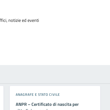
'argomento
ici, notizie ed eventi
ANAGRAFE E STATO CIVILE
ANPR – Certificato di nascita per