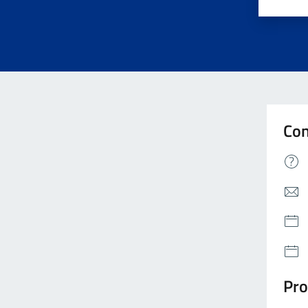
Valut
Va
Con
Pro