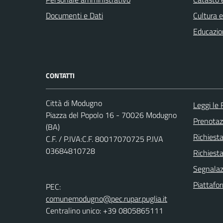
Documenti e Dati
Cultura 
Educazio
CONTATTI
Città di Modugno
Leggi le
Piazza del Popolo 16 - 70026 Modugno
Prenota
(BA)
Richiest
C.F. / P.IVA:C.F. 80017070725 P.IVA
03684810728
Richiesta
Segnalazi
Piattafo
PEC:
comunemodugno@pec.rupar.puglia.it
Centralino unico: +39 0805865111