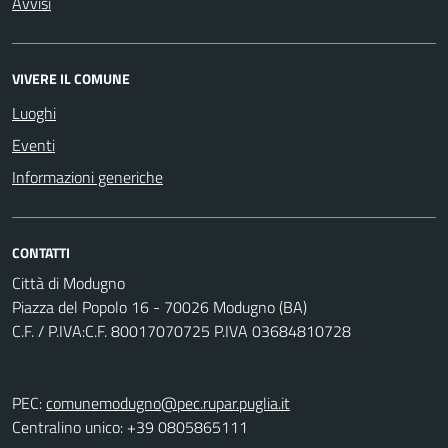
Avvisi
VIVERE IL COMUNE
Luoghi
Eventi
Informazioni generiche
CONTATTI
Città di Modugno
Piazza del Popolo 16 - 70026 Modugno (BA)
C.F. / P.IVA:C.F. 80017070725 P.IVA 03684810728
PEC:
comunemodugno@pec.rupar.puglia.it
Centralino unico: +39 0805865111