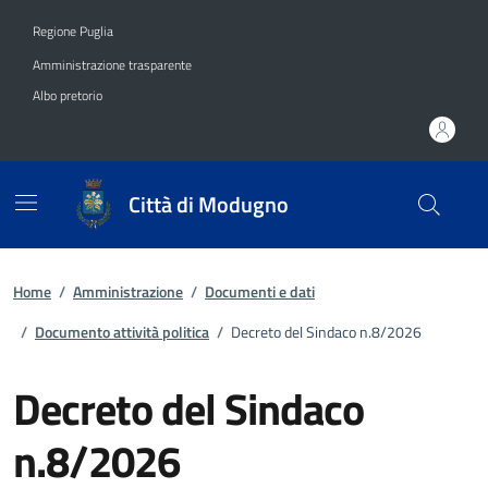
Vai ai contenuti
Vai al footer
Regione Puglia
Amministrazione trasparente
Albo pretorio
Città di Modugno
Home
/
Amministrazione
/
Documenti e dati
/
Documento attività politica
/
Decreto del Sindaco n.8/2026
Decreto del Sindaco
n.8/2026