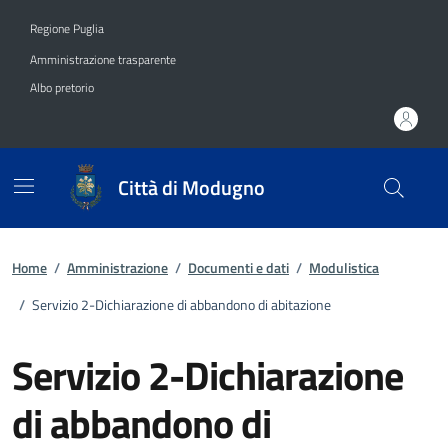
Vai ai contenuti
Vai al footer
Regione Puglia
Amministrazione trasparente
Albo pretorio
Città di Modugno
Home
/
Amministrazione
/
Documenti e dati
/
Modulistica
/
Servizio 2-Dichiarazione di abbandono di abitazione
Servizio 2-Dichiarazione
di abbandono di