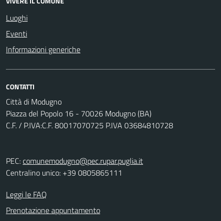
VIVERE IL COMUNE
Luoghi
Eventi
Informazioni generiche
CONTATTI
Città di Modugno
Piazza del Popolo 16 - 70026 Modugno (BA)
C.F. / P.IVA:C.F. 80017070725 P.IVA 03684810728
PEC:
comunemodugno@pec.rupar.puglia.it
Centralino unico: +39 0805865111
Leggi le FAQ
Prenotazione appuntamento