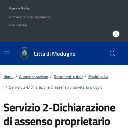
Vai ai contenuti
Vai al footer
Regione Puglia
Amministrazione trasparente
Albo pretorio
Città di Modugno
Home
/
Amministrazione
/
Documenti e dati
/
Modulistica
/
Servizio 2-Dichiarazione di assenso proprietario alloggio
Servizio 2-Dichiarazione
di assenso proprietario