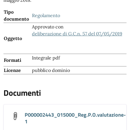
maggio 2018.
Tipo
Regolamento
documento
Approvato con
deliberazione di G.C.n. 57 del 07/05/2019
Oggetto
Integrale pdf
Formati
Licenze
pubblico dominio
Documenti
P000002443_015000_Reg.P.O.valutazione-
1