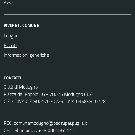
Avvisi
VIVERE IL COMUNE
Luoghi
Eventi
Informazioni generiche
CONTATTI
Città di Modugno
Piazza del Popolo 16 - 70026 Modugno (BA)
C.F. / P.IVA:C.F. 80017070725 P.IVA 03684810728
PEC:
comunemodugno@pec.rupar.puglia.it
Centralino unico: +39 0805865111