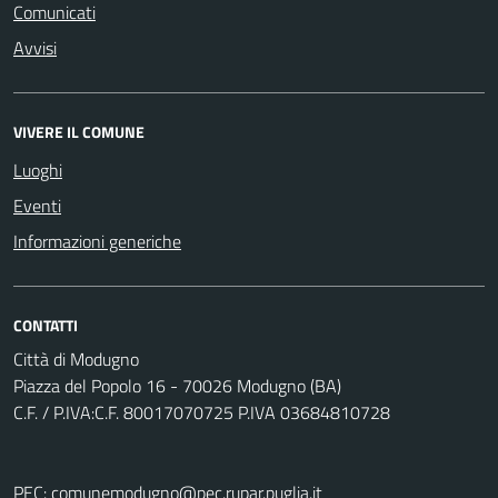
Comunicati
Avvisi
VIVERE IL COMUNE
Luoghi
Eventi
Informazioni generiche
CONTATTI
Città di Modugno
Piazza del Popolo 16 - 70026 Modugno (BA)
C.F. / P.IVA:C.F. 80017070725 P.IVA 03684810728
PEC:
comunemodugno@pec.rupar.puglia.it