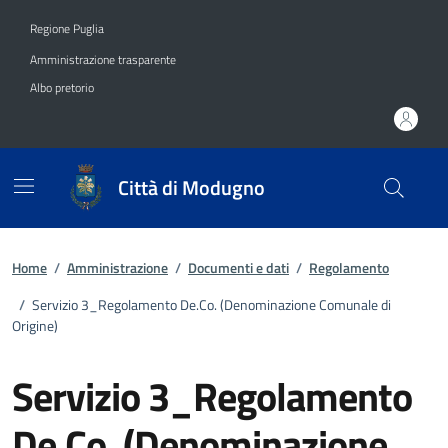
Vai ai contenuti
Vai al footer
Regione Puglia
Amministrazione trasparente
Albo pretorio
Città di Modugno
Home
/
Amministrazione
/
Documenti e dati
/
Regolamento
/
Servizio 3_Regolamento De.Co. (Denominazione Comunale di
Origine)
Servizio 3_Regolamento
De.Co. (Denominazione