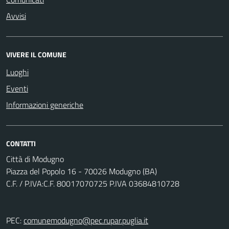
Avvisi
VIVERE IL COMUNE
Luoghi
Eventi
Informazioni generiche
CONTATTI
Città di Modugno
Piazza del Popolo 16 - 70026 Modugno (BA)
C.F. / P.IVA:C.F. 80017070725 P.IVA 03684810728
PEC:
comunemodugno@pec.rupar.puglia.it