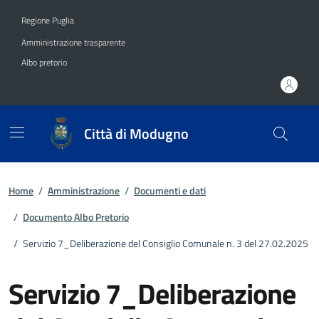
Vai ai contenuti
Vai al footer
Regione Puglia
Amministrazione trasparente
Albo pretorio
Città di Modugno
Home
/
Amministrazione
/
Documenti e dati
/
Documento Albo Pretorio
/
Servizio 7_Deliberazione del Consiglio Comunale n. 3 del 27.02.2025
Servizio 7_Deliberazione