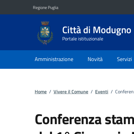
Vai ai contenuti
Vai al footer
Regione Puglia
Città di Modugno
Portale istituzionale
Amministrazione
Novità
Servizi
Home
/
Vivere il Comune
/
Eventi
/
Conferen
Conferenza stam