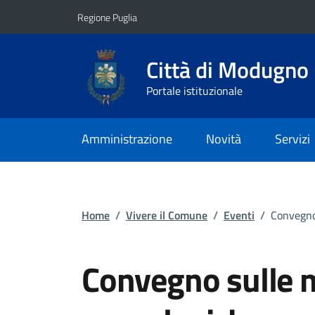
Vai ai contenuti
Vai al footer
Regione Puglia
Città di Modugno
Portale istituzionale
Amministrazione
Novità
Servizi
Home
/
Vivere il Comune
/
Eventi
/
Convegno
Convegno sulle m