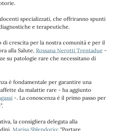
otorie.
docenti specializzati, che offriranno spunti
à diagnostiche e terapeutiche.
i crescita per la nostra comunità e per il
ora alla Salute,
Rossana Nerotti Trentadue
-
e su patologie rare che necessitano di
inanza è fondamentale per garantire una
affette da malattie rare - ha aggiunto
agassi
-. La conoscenza è il primo passo per
”.
tiva, la consigliera delegata alla
adini,
Marisa Sblendorio
: "Portare