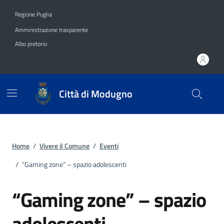
Vai ai contenuti
Vai al footer
Regione Puglia
Amministrazione trasparente
Albo pretorio
Città di Modugno
Home
/
Vivere il Comune
/
Eventi
/
“Gaming zone” – spazio adolescenti
“Gaming zone” – spazio
adolescenti