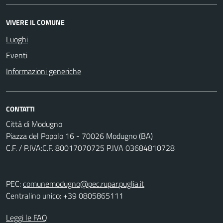
VIVERE IL COMUNE
Luoghi
Eventi
Informazioni generiche
CONTATTI
Città di Modugno
Piazza del Popolo 16 - 70026 Modugno (BA)
C.F. / P.IVA:C.F. 80017070725 P.IVA 03684810728
PEC:
comunemodugno@pec.rupar.puglia.it
Centralino unico: +39 0805865111
Leggi le FAQ