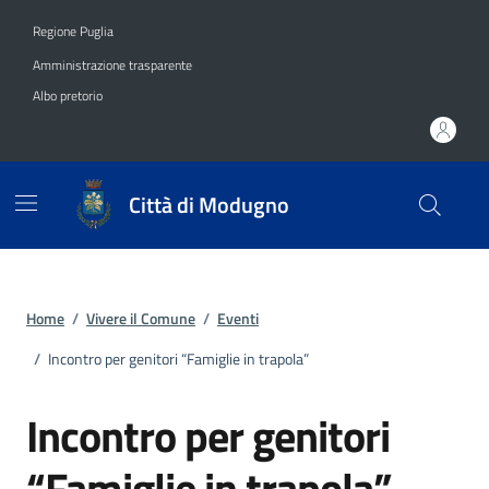
Vai ai contenuti
Vai al footer
Regione Puglia
Amministrazione trasparente
Albo pretorio
Città di Modugno
Home
/
Vivere il Comune
/
Eventi
/
Incontro per genitori “Famiglie in trapola”
Incontro per genitori
“Famiglie in trapola”