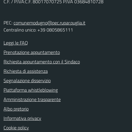
C.F. / P.IVA:C.F. 80017070725 P.IVA 03684810728
PEC:
comunemodugno@pec.rupar.puglia.it
Centralino unico: +39 0805865111
Leggi le FAQ
Prenotazione appuntamento
Richiesta appuntamento con il Sindaco
Richiesta di assistenza
Segnalazione disservizio
Piattaforma whistleblowing
Amministrazione trasparente
Albo pretorio
Informativa privacy
Cookie policy