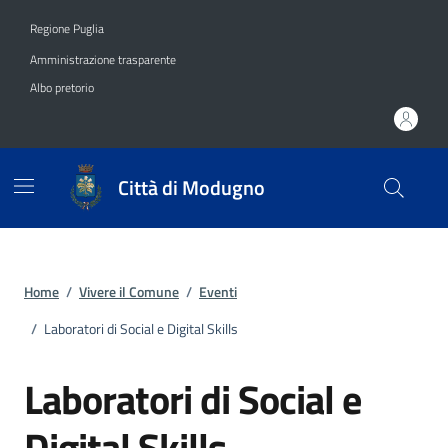
Vai ai contenuti
Vai al footer
Regione Puglia
Amministrazione trasparente
Albo pretorio
Città di Modugno
Home
/
Vivere il Comune
/
Eventi
/
Laboratori di Social e Digital Skills
Laboratori di Social e
Digital Skills