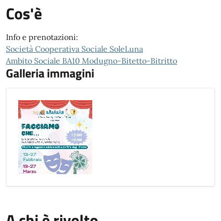
Cos'è
Info e prenotazioni:
Società Cooperativa Sociale SoleLuna
Ambito Sociale BA10 Modugno-Bitetto-Bitritto
Galleria immagini
A chi è rivolto