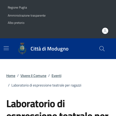
Vai ai contenuti
Vai al footer
Regione Puglia
Amministrazione trasparente
Albo pretorio
Città di Modugno
Home
/
Vivere il Comune
/
Eventi
/
Laboratorio di espressione teatrale per ragazzi
Laboratorio di
espressione teatrale per