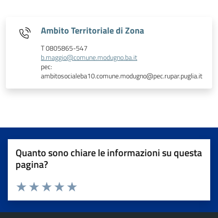
Ambito Territoriale di Zona
T 0805865-547
b.maggio@comune.modugno.ba.it
pec:
ambitosocialeba10.comune.modugno@pec.rupar.puglia.it
Quanto sono chiare le informazioni su questa
pagina?
Valuta da 1 a 5 stelle la pagina
Valuta 1 stelle su 5
Valuta 2 stelle su 5
Valuta 3 stelle su 5
Valuta 4 stelle su 5
Valuta 5 stelle su 5