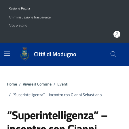
Vai ai contenuti
Vai al footer
Regione Puglia
Amministrazione trasparente
Albo pretorio
Città di Modugno
Home
/
Vivere il Comune
/
Eventi
/
“Superintelligenza” – incontro con Gianni Sebastiano
“Superintelligenza” –
incontro con Gianni