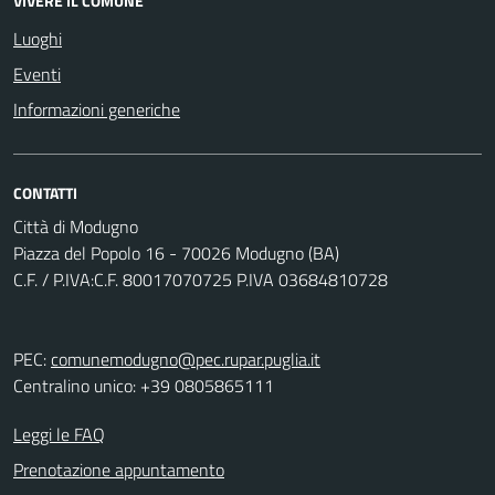
VIVERE IL COMUNE
Luoghi
Eventi
Informazioni generiche
CONTATTI
Città di Modugno
Piazza del Popolo 16 - 70026 Modugno (BA)
C.F. / P.IVA:C.F. 80017070725 P.IVA 03684810728
PEC:
comunemodugno@pec.rupar.puglia.it
Centralino unico: +39 0805865111
Leggi le FAQ
Prenotazione appuntamento