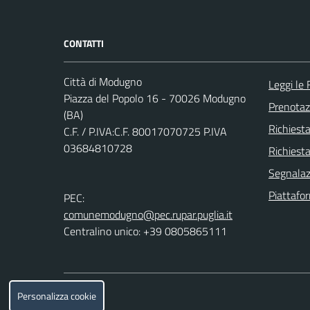
CONTATTI
Città di Modugno
Leggi le
Piazza del Popolo 16 - 70026 Modugno
Prenota
(BA)
Richiest
C.F. / P.IVA:C.F. 80017070725 P.IVA
03684810728
Richiesta
Segnalazi
Piattafo
PEC:
comunemodugno@pec.rupar.puglia.it
Centralino unico: +39 0805865111
Personalizza cookie