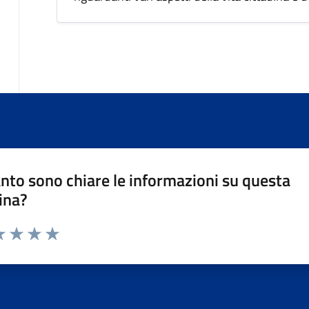
nto sono chiare le informazioni su questa
ina?
da 1 a 5 stelle la pagina
a 1 stelle su 5
luta 2 stelle su 5
Valuta 3 stelle su 5
Valuta 4 stelle su 5
Valuta 5 stelle su 5