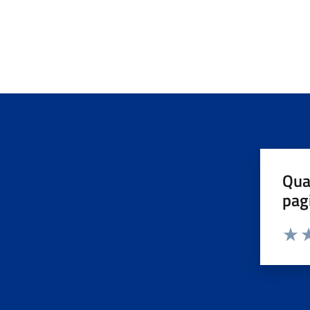
Qua
pag
Valuta 
Valut
Va