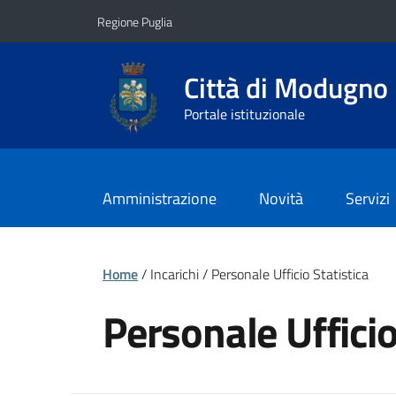
Vai ai contenuti
Vai al footer
Regione Puglia
Città di Modugno
Portale istituzionale
Amministrazione
Novità
Servizi
Home
/ Incarichi / Personale Ufficio Statistica
Personale Ufficio