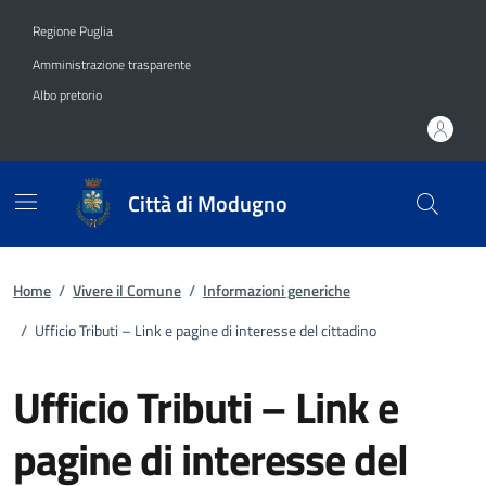
Vai ai contenuti
Vai al footer
Regione Puglia
Amministrazione trasparente
Albo pretorio
Città di Modugno
Home
/
Vivere il Comune
/
Informazioni generiche
/
Ufficio Tributi – Link e pagine di interesse del cittadino
Ufficio Tributi – Link e
pagine di interesse del