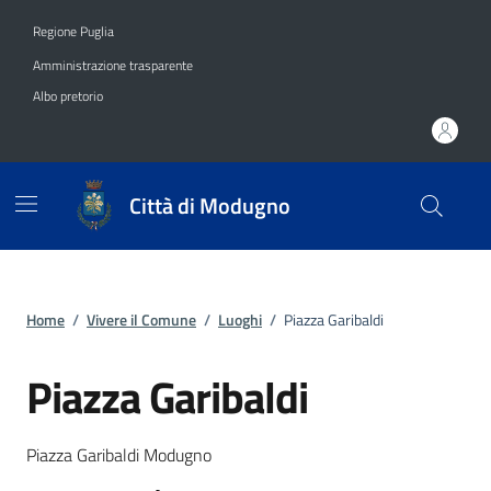
Vai ai contenuti
Vai al footer
Regione Puglia
Amministrazione trasparente
Albo pretorio
Città di Modugno
Home
/
Vivere il Comune
/
Luoghi
/
Piazza Garibaldi
Piazza Garibaldi
Dettagli del luogo
Piazza Garibaldi Modugno