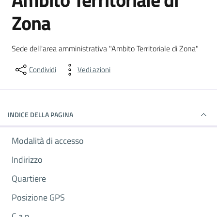
Zona
Dettagli del luogo
Sede dell'area amministrativa "Ambito Territoriale di Zona"
Condividi
Vedi azioni
INDICE DELLA PAGINA
Modalità di accesso
Indirizzo
Quartiere
Posizione GPS
C.a.p.