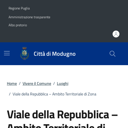
Vai ai contenuti
Vai al footer
Regione Puglia
Amministrazione trasparente
Albo pretorio
Città di Modugno
Home
/
Vivere il Comune
/
Luoghi
/
Viale della Repubblica – Ambito Territoriale di Zona
Viale della Repubblica –
Ambito Territoriale di