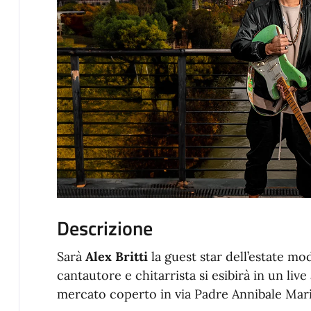
Descrizione
Sarà
Alex Britti
la guest star dell’estate mod
cantautore e chitarrista si esibirà in un li
mercato coperto in via Padre Annibale Maria 