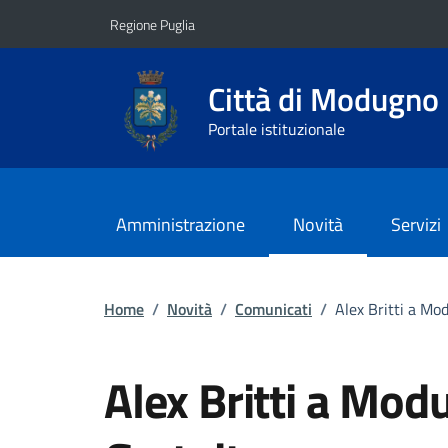
Vai ai contenuti
Vai al footer
Regione Puglia
Città di Modugno
Portale istituzionale
Amministrazione
Novità
Servizi
Home
/
Novità
/
Comunicati
/
Alex Britti a Mo
Alex Britti a Mod