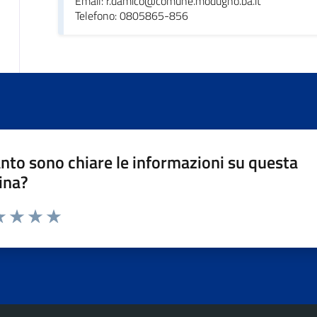
Email: r.damico@comune.modugno.ba.it
Telefono: 0805865-856
nto sono chiare le informazioni su questa
ina?
da 1 a 5 stelle la pagina
a 1 stelle su 5
luta 2 stelle su 5
Valuta 3 stelle su 5
Valuta 4 stelle su 5
Valuta 5 stelle su 5