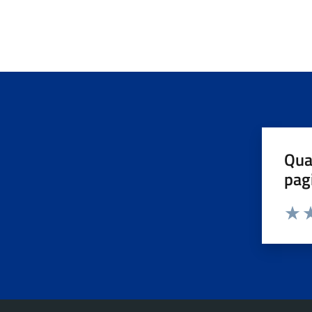
Qua
pag
Valuta 
Valut
Va