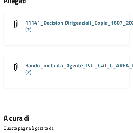
Allegati
11141_DecisioniDirigenziali_Copia_1607_20
(2)
Bando_mobilita_Agente_P.L._CAT_C_AREA_
(2)
A cura di
Questa pagina è gestita da