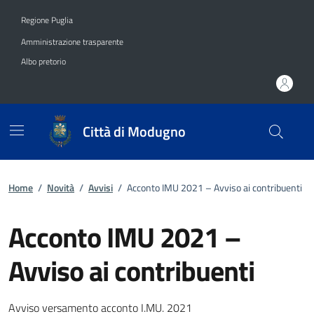
Vai ai contenuti
Vai al footer
Regione Puglia
Amministrazione trasparente
Albo pretorio
Città di Modugno
Home
/
Novità
/
Avvisi
/
Acconto IMU 2021 – Avviso ai contribuenti
Acconto IMU 2021 –
Avviso ai contribuenti
Dettagli della notizia
Avviso versamento acconto I.MU. 2021