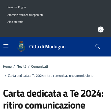
Vai ai contenuti
Vai al footer
Regione Puglia
Amministrazione trasparente
Albo pretorio
Città di Modugno
Home
/
Novità
/
Comunicati
/
Carta dedicata a Te 2024: ritiro comunicazione ammissione
Carta dedicata a Te 2024:
ritiro comunicazione