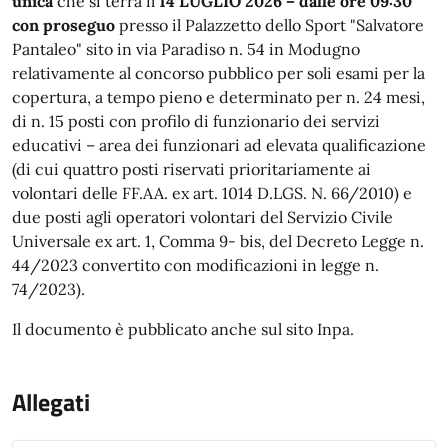
unica
che si terrà il
14 LUGLIO 2026
–
dalle ore
09:
3
0
con proseguo
presso il Palazzetto dello Sport "Salvatore
Pantaleo"
sito in via Paradiso n. 54 in Modugno
relativamente al concorso pubblico per soli esami per la
copertura, a tempo pieno e determinato per n. 24 mesi,
di n. 15 posti con profilo di funzionario dei servizi
educativi – area dei funzionari ad elevata qualificazione
(di cui quattro posti riservati prioritariamente ai
volontari delle FF.AA. ex art. 1014 D.LGS. N. 66/2010) e
due posti agli operatori volontari del Servizio Civile
Universale ex art. 1, Comma 9- bis, del Decreto Legge n.
44/2023 convertito con modificazioni in legge n.
74/2023).
Il documento è pubblicato anche sul sito Inpa.
Allegati