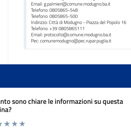
Email: g.palmieri@comune.modugno.ba.it
Telefono: 0805865-548
Telefono: 0805865-500
Indirizzo: Città di Modugno - Piazza del Popolo 16
Telefono: +39 0805865111
Email: protocollo@comune.modugno.ba.it
Pec: comunemodugno@pec.rupar.puglia.it
nto sono chiare le informazioni su questa
ina?
da 1 a 5 stelle la pagina
a 1 stelle su 5
luta 2 stelle su 5
Valuta 3 stelle su 5
Valuta 4 stelle su 5
Valuta 5 stelle su 5