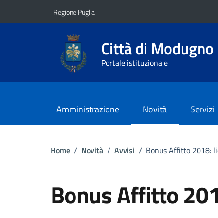
Vai ai contenuti
Vai al footer
Regione Puglia
Città di Modugno
Portale istituzionale
Amministrazione
Novità
Servizi
Home
/
Novità
/
Avvisi
/
Bonus Affitto 2018: l
Bonus Affitto 201