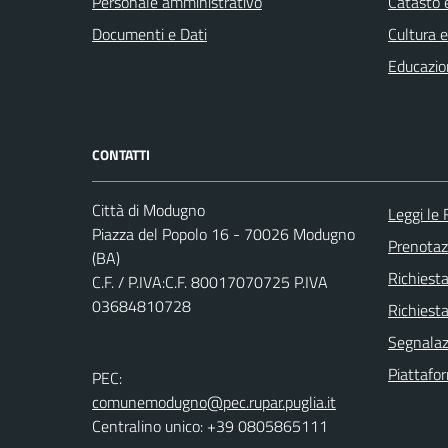
Personale amministrativo
Catasto e
Documenti e Dati
Cultura 
Educazio
CONTATTI
Città di Modugno
Leggi le
Piazza del Popolo 16 - 70026 Modugno
Prenota
(BA)
Richiest
C.F. / P.IVA:C.F. 80017070725 P.IVA
03684810728
Richiesta
Segnalazi
Piattafo
PEC:
comunemodugno@pec.rupar.puglia.it
Centralino unico: +39 0805865111